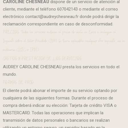
CAROLINE CHESNEAU
dispone de un servicio de atención al
cliente, mediante el teléfono 607042143 o mediante el correo
electrónico contact@audreychesneau.fr donde podrá dirigir la
reclamación correspondiente en caso de desconformidad.
PRECIOS Todos los servicios indican el precio de venta en Euros e incluyen el
Impuesto sobre el Valor Añadido (IVA). Si fuera aplicable cualquier otro impuesto, así se
indicaría (IGIC o IPSI).
GASTOS Y PRESTACIÓN DE LOS SERVICIOS
AUDREY CAROLINE CHESNEAU presta los servicios en todo el
mundo.
FORMAS DE PAGO
El cliente podrá abonar el importe de su servicio optando por
cualquiera de las siguientes formas. Durante el proceso de
compra deberá indicar su elección: Tarjeta de crédito VISA o
MASTERCARD. Todas las operaciones que implican la
transmisión de datos personales o bancarios se realizan
utilizando un entorno seguro, un servidor basado en la