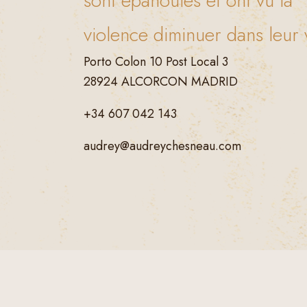
sont épanouies et ont vu la
violence diminuer dans leur v
Porto Colon 10 Post Local 3
28924 ALCORCON MADRID
+34 607 042 143
audrey@audreychesneau.com