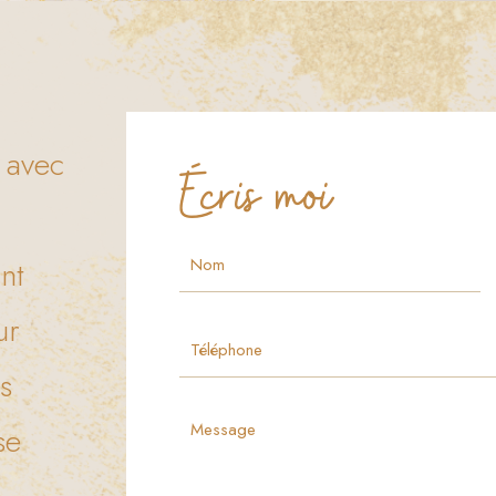
r avec
Écris moi
nt
ur
s
se