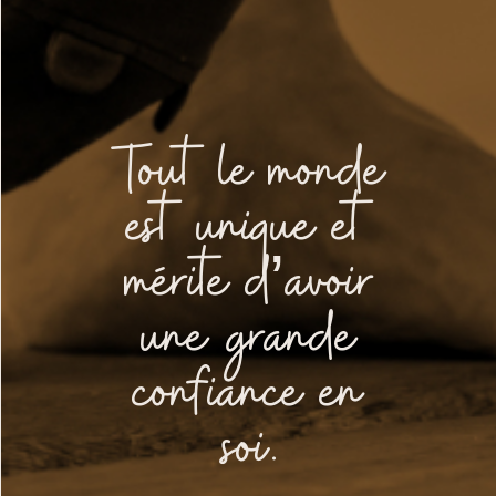
Tout le monde
est unique et
mérite d’avoir
une grande
confiance en
soi.