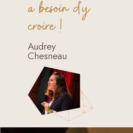
a besoin d'y
croire !
Audrey
Chesneau