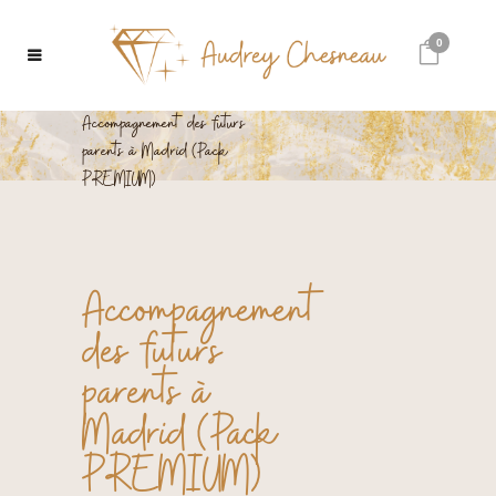
0
Accompagnement des futurs
parents à Madrid (Pack
PREMIUM)
Accompagnement
des futurs
parents à
Madrid (Pack
PREMIUM)